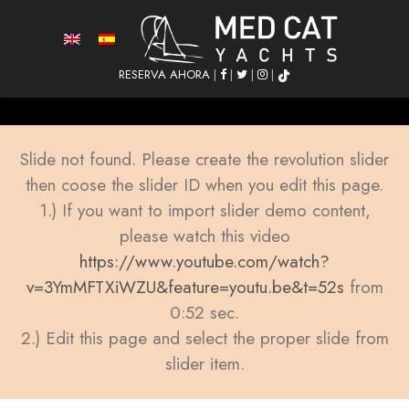
RESERVA AHORA
|
|
|
|
Slide not found. Please create the revolution slider
then coose the slider ID when you edit this page.
1.) If you want to import slider demo content,
please watch this video
https://www.youtube.com/watch?
v=3YmMFTXiWZU&feature=youtu.be&t=52s
from
0:52 sec.
2.) Edit this page and select the proper slide from
slider item.